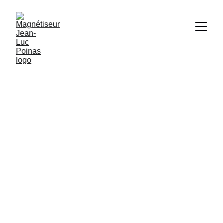
Magnétiseur - 
Énergéticien & 
Hypnothérapeute
Retrouver équilibre et bien-être avec 
des Méthodes Naturelles
 Jean-Luc Poinas 